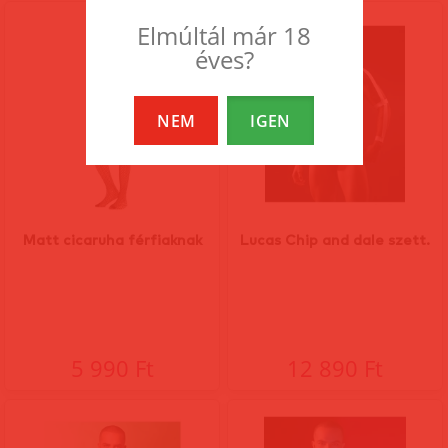
Elmúltál már 18
éves?
NEM
IGEN
Matt cicaruha férfiaknak
Lucas Chip and dale szett.
5 990 Ft
12 890 Ft