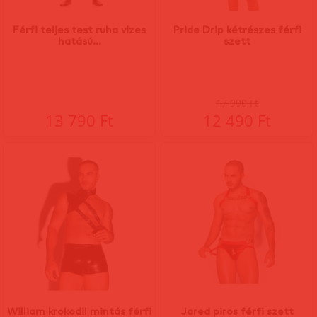
Férfi teljes test ruha vizes
Pride Drip kétrészes férfi
hatású...
szett
17 990 Ft
13 790 Ft
12 490 Ft
William krokodil mintás férfi
Jared piros férfi szett