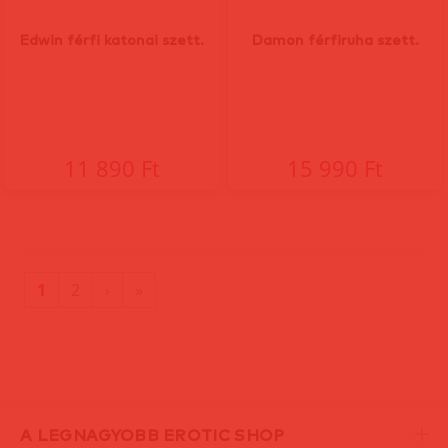
Edwin férfi katonai szett.
Damon férfiruha szett.
11 890 Ft
15 990 Ft
(current)
Utolsó
1
2
›
»
oldal
A LEGNAGYOBB EROTIC SHOP