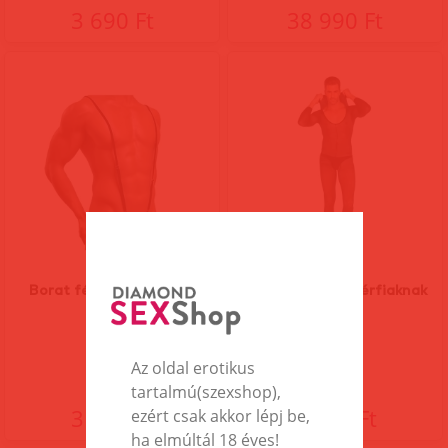
3 690 Ft
38 990 Ft
Borat férfi ruha,fekete
Harry cicaruha férfiaknak
Az oldal erotikus
tartalmú(szexshop),
3 890 Ft
6 190 Ft
ezért csak akkor lépj be,
ha elmúltál 18 éves!