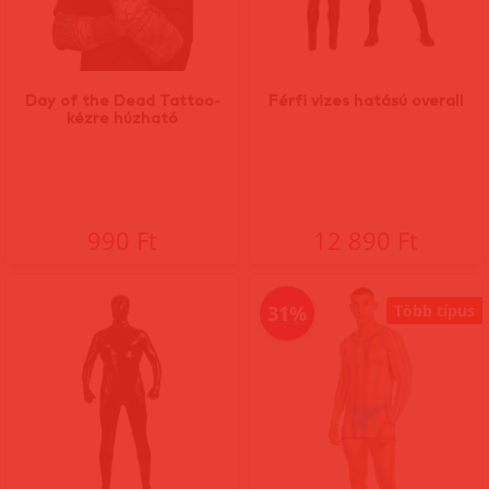
Day of the Dead Tattoo-
Férfi vizes hatású overall
kézre húzható
990 Ft
12 890 Ft
31%
Több típus