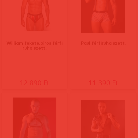
William fekete,piros férfi
Paul férfiruha szett.
ruha szett.
12 890 Ft
11 390 Ft