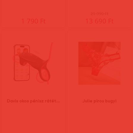
21 990 Ft
1 790 Ft
13 690 Ft
Davis okos pénisz rátét...
Julie piros bugyi