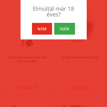
Elmúltál már 18
éves?
NEM
IGEN
Catania terpesztő rúd
Carly felcsatoló hám
bilincsekkel
10 990 Ft
3 890 Ft