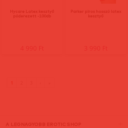
Hycare Latex kesztyű
Parker piros hosszú latex
púderezett -100db
kesztyű
4 990 Ft
3 990 Ft
(current)
Utolsó
1
2
3
›
»
oldal
A LEGNAGYOBB EROTIC SHOP