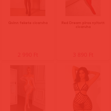
Quinn fekete cicaruha
Red Dream piros nyitott
cicaruha
2 990 Ft
3 890 Ft