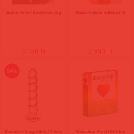
Sadie fehér bodystocking
Alexa fekete hálós mini
3 190 Ft
2 990 Ft
54%
Maverick üveg dildó,17.5cm
Masculan Frutti Edition