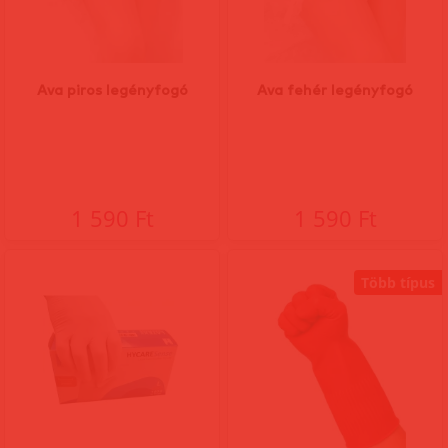
Ava piros legényfogó
Ava fehér legényfogó
1 590 Ft
1 590 Ft
Több típus