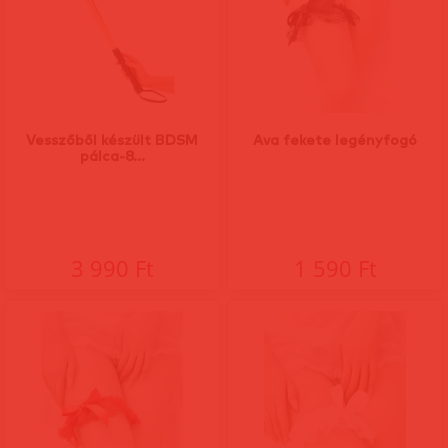
Vesszőből készült BDSM
Ava fekete legényfogó
pálca-8...
3 990 Ft
1 590 Ft