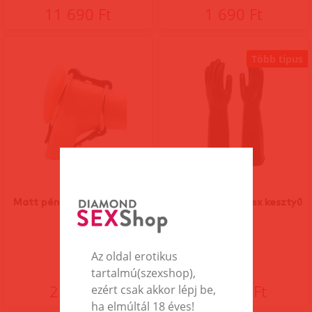
11 690 Ft
1 690 Ft
Több típus
Matt pénisz és here gyűrű
Falcon hosszú latex kesztyű
Az oldal erotikus
tartalmú(szexshop),
2 890 Ft
17 690 Ft
ezért csak akkor lépj be,
ha elmúltál 18 éves!