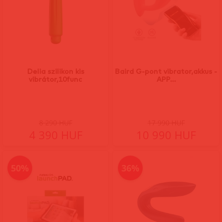
Delia szilikon kis
Baird G-pont vibrator,akkus -
vibrátor,10func
APP...
8 290 HUF
17 990 HUF
4 390 HUF
10 990 HUF
50%
36%