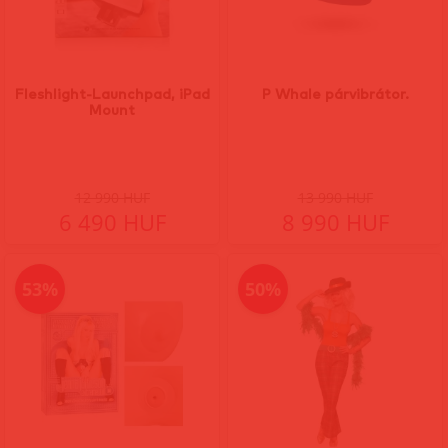
Fleshlight-Launchpad, iPad
P Whale párvibrátor.
Mount
12 990 HUF
13 990 HUF
6 490 HUF
8 990 HUF
53%
50%