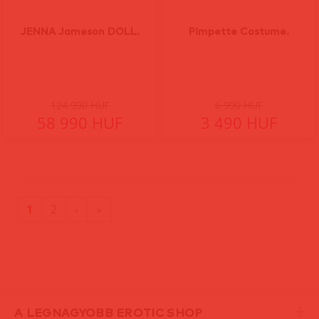
JENNA Jameson DOLL.
Pimpette Costume.
124 990 HUF
6 990 HUF
58 990 HUF
3 490 HUF
(current)
Utolsó
1
2
›
»
oldal
A LEGNAGYOBB EROTIC SHOP