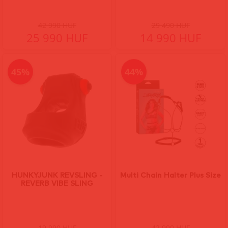
42 990 HUF
29 490 HUF
25 990 HUF
14 990 HUF
45%
44%
HUNKYJUNK REVSLING -
Multi Chain Halter Plus Size
REVERB VIBE SLING
19 990 HUF
42 990 HUF