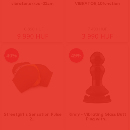
vibrator,akkus -21cm
VIBRATOR,10function
16 890 HUF
7 490 HUF
9 990 HUF
3 990 HUF
40%
49%
Streetgirl's Sensation Pulse
Rimly - Vibrating Glass Butt
2...
Plug with...