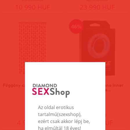
10 990 HUF
23 990 HUF
46%
Függöny csillogó péniszekkel
Flexisteel - Silicone Inner
Metal Core...
Az oldal erotikus
tartalmú(szexshop),
9 990 HUF
4 990 HUF
5 390 HUF
ezért csak akkor lépj be,
ha elmúltál 18 éves!