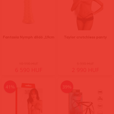
Fantasia Nymph dildó ,19cm
Taylor crotchless panty
10 990 HUF
5 990 HUF
6 590 HUF
2 990 HUF
41%
39%