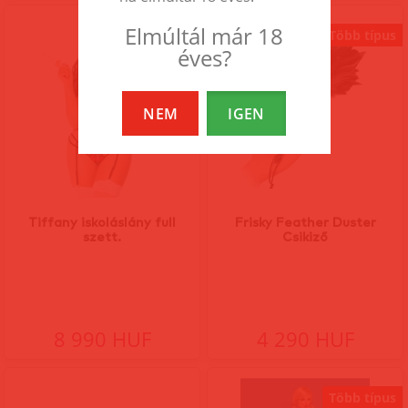
Elmúltál már 18
Több típus
éves?
NEM
IGEN
Tiffany iskoláslány full
Frisky Feather Duster
szett.
Csikiző
8 990 HUF
4 290 HUF
Több típus