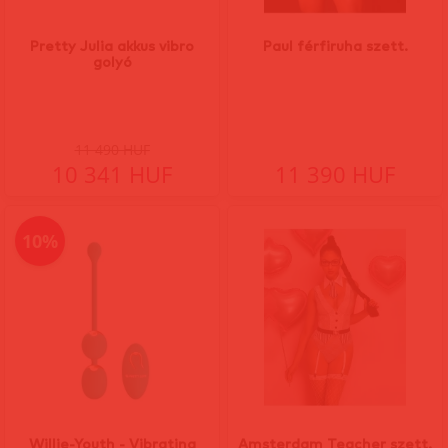
Pretty Julia akkus vibro
Paul férfiruha szett.
golyó
11 490 HUF
10 341 HUF
11 390 HUF
10%
Willie-Youth - Vibrating
Amsterdam Teacher szett.