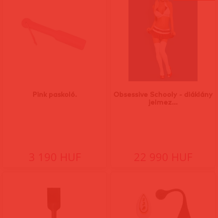
Pink paskoló.
Obsessive Schooly - diáklány
jelmez...
3 190 HUF
22 990 HUF