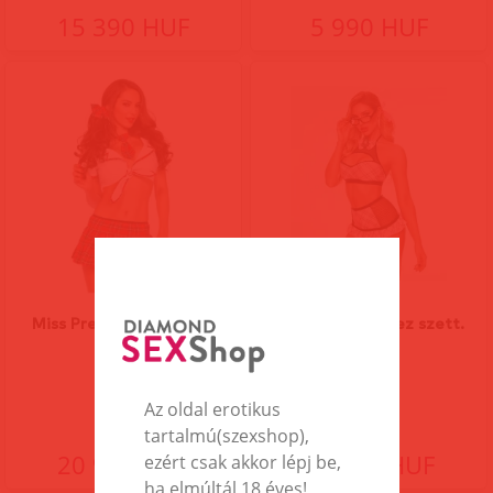
15 390 HUF
5 990 HUF
Miss Prep School szett.
Gimis lány jelmez szett.
Az oldal erotikus
tartalmú(szexshop),
20 990 HUF
13 690 HUF
ezért csak akkor lépj be,
ha elmúltál 18 éves!