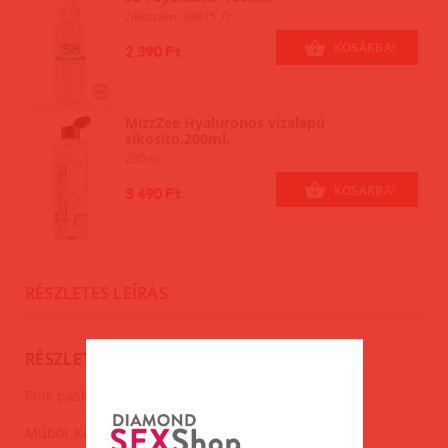
cikkszám: 36815_0
KOSÁRBA!
2 390 Ft
MizzZee Hyaluronos vízalapú
síkosító,200ml.
200ml
KOSÁRBA!
3 490 Ft
RÉSZLETES LEÍRÁS
RÉSZLETES LEÍRÁS
Pink paskoló.
Műbőr.Kellemes tapintású.Hajlékony.