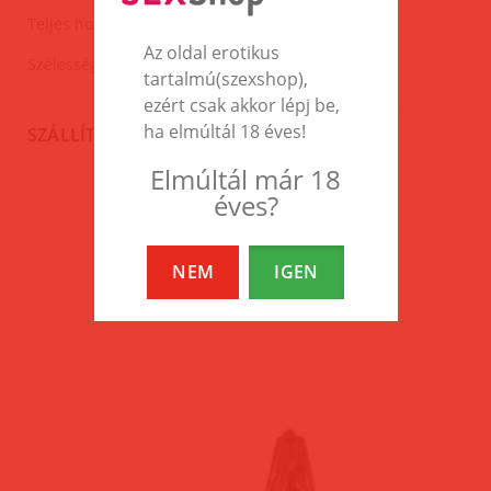
Teljes hossza:35cm.
Az oldal erotikus
Szélessége:5,5cm.
tartalmú(szexshop),
ezért csak akkor lépj be,
ha elmúltál 18 éves!
SZÁLLÍTÁS
Elmúltál már 18
éves?
EZEK A TERMÉKEK IS
ÉRDEKELHETNEK TÉGED
NEM
IGEN