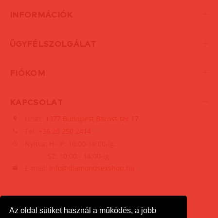
INFORMÁCIÓK
ÜGYFÉLSZOLGÁLAT
FIÓKOM
KAPCSOLAT
Üzlet:
1077 Budapest Baross tér 17.
Tel:
+36 20 250 2414
Nyitva: H - P: 10:00-19:00-ig,
SZ: 10:00 - 14:00-ig
E-mail:
info@diamondsexshop.hu
Az oldal sütiket használ a működés, a jobb