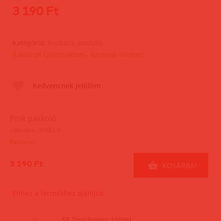
3 190 Ft
Kategória:
Korbács, paskoló
Raktáron Üzletünkben- Azonnal viheted
Kedvencnek jelölöm
Pink paskoló.
cikkszám: 39482-0
Raktáron
3 190 Ft
KOSÁRBA!
Ehhez a termékhez ajánljuk
S8 Toycleaner 150ml.