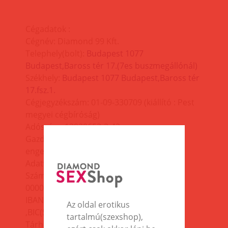
Cégadatok :
Cégnév: Diamond 99 Kft.
Telephely(bolt):
Budapest 1077
Budapest,Baross tér 17.(7es buszmegállónál)
Székhely:
Budapest 1077 Budapest,Baross tér
17.fsz.1.
Cégjegyzékszám: 01-09-330709 (kiállító : Pest
megyei cégbíróság)
Adószám: 13929653-2-42
Gazdasági Minisztérium (MKEH)
engedélyszám: C/003157
Adatvédelmi számunk:40999
Számlaszám,
OTP :11707103-21434121-
00000000
IBAN:HU95
11707103-21434121-00000000
Az oldal erotikus
,BIC(SWIFT)KÓD: OTPVHUHB
tartalmú(szexshop),
Tárhely szolgáltató:Mediacenter