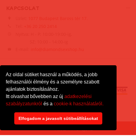
KAPCSOLAT
Üzlet:
1077 Budapest Baross tér 17.
Tel:
+36 20 250 2414
Nyitva: H - P: 10:00-19:00-ig,
SZ: 10:00 - 14:00-ig
E-mail:
info@diamondsexshop.hu
Az oldal sütiket használ a működés, a jobb
felhasználói élmény és a személyre szabott
ajánlatok biztosításához.
Itt olvashat bővebben az új
adatkezelési
szabályzatunkról
és a
cookie-k használatáról.
DiamondSexshop
© 2026.
Minden jog fenntartva.
Elfogadom a javasolt sütibeállításokat
VISSZA A TETEJÉRE