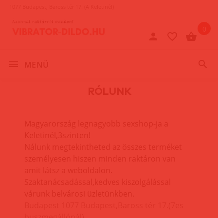
1077 Budapest, Baross tér 17. (A Keletinél)
0
MENÜ
RÓLUNK
Magyarország legnagyobb sexshop-ja a
Keletinél,3szinten!
Nálunk megtekintheted az összes terméket
személyesen hiszen minden raktáron van
amit látsz a weboldalon.
Szaktanácsadással,kedves kiszolgálással
várunk belvárosi üzletünkben.
Budapest 1077 Budapest,Baross tér 17.(7es
buszmegállónál)