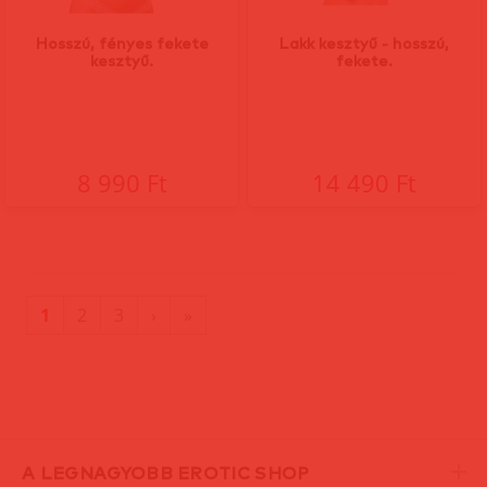
Hosszú, fényes fekete
Lakk kesztyű - hosszú,
kesztyű.
fekete.
8 990 Ft
14 490 Ft
(current)
Utolsó
1
2
3
›
»
oldal
A LEGNAGYOBB EROTIC SHOP