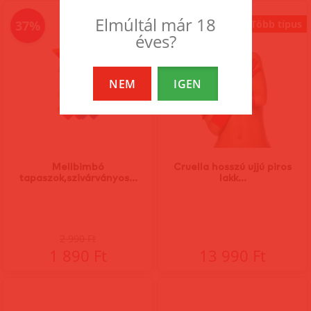
Elmúltál már 18
37%
Több típus
éves?
NEM
IGEN
Mellbimbó
Cruella hosszú ujjú piros
tapaszok,szivárványos...
lakk...
2 990 Ft
1 890 Ft
13 990 Ft