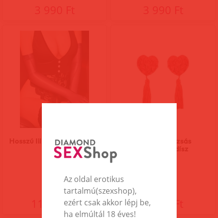
3 990 Ft
3 990 Ft
Hosszú lila szatén kesztyű
Piros szív rózsás
mellbimbódísz
Az oldal erotikus
tartalmú(szexshop),
11 590 Ft
1 990 Ft
ezért csak akkor lépj be,
ha elmúltál 18 éves!