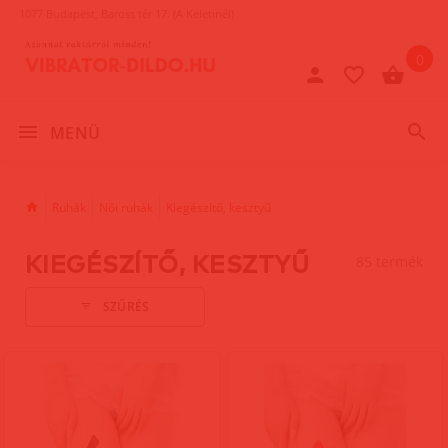
1077 Budapest, Baross tér 17. (A Keletinél)
0
MENÜ
Ruhák
Női ruhák
Kiegészítő, kesztyű
KIEGÉSZÍTŐ, KESZTYŰ
85 termék
SZŰRÉS