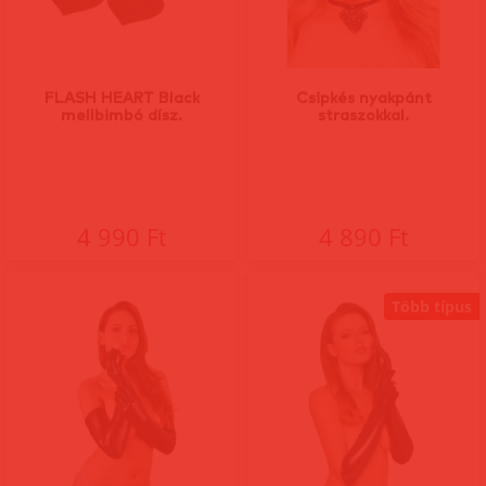
FLASH HEART Black
Csipkés nyakpánt
mellbimbó dísz.
straszokkal.
4 990 Ft
4 890 Ft
Több típus