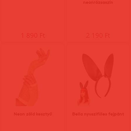
neonrózsaszín
1 890 Ft
2 190 Ft
Neon zöld kesztyű
Bella nyuszifüles fejpánt