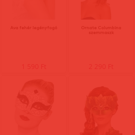
Ava fehér legényfogó
Ornate Columbina
szemmaszk
1 590 Ft
2 290 Ft