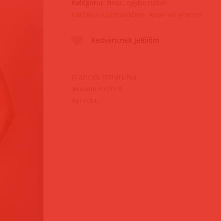
Kategória:
Necc, egybe ruhák
Raktáron Üzletünkben- Azonnal viheted
Kedvencnek jelölöm
Frances miniruha
cikkszám: 41031-0
Méret:S-L