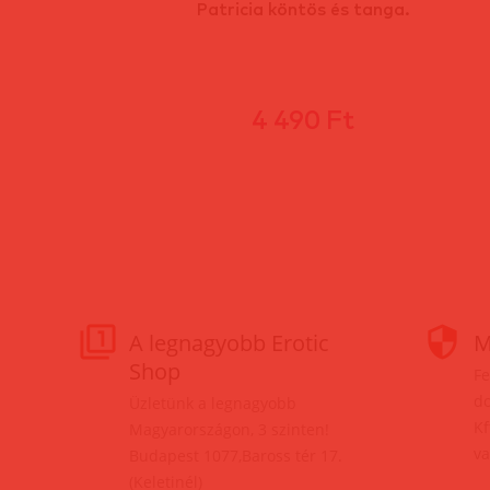
!!
Patricia köntös és tanga.
4 490 Ft
A legnagyobb Erotic
M
Shop
Fe
do
Üzletünk a legnagyobb
Kf
Magyarországon, 3 szinten!
va
Budapest 1077,Baross tér 17.
(Keletinél)