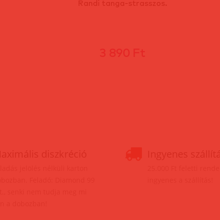
Randi tanga-strasszos.
3 890 Ft
aximális diszkréció
Ingyenes szállít
ladás jelölés nélküli karton
25.000 Ft feletti rend
bozban. Feladó: Diamond 99
ingyenes a szállítás!
t., senki nem tudja meg mi
n a dobozban!