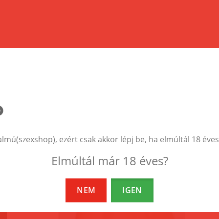
almú(szexshop), ezért csak akkor lépj be, ha elmúltál 18 éves
EZEK A TERMÉKEK IS ÉRDEKELHETNEK 
Elmúltál már 18 éves?
NEM
IGEN