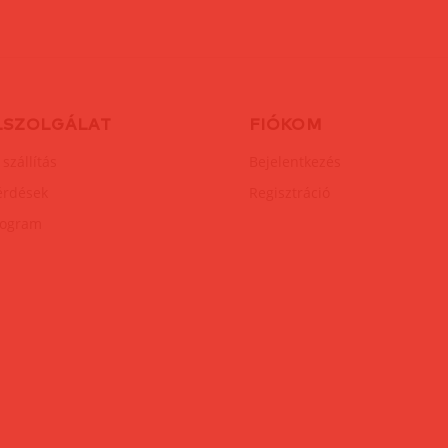
LSZOLGÁLAT
FIÓKOM
 szállítás
Bejelentkezés
érdések
Regisztráció
rogram