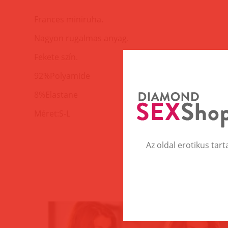
Frances miniruha.
Nagyon rugalmas anyag.
Fekete szín.
92%Polyamide
8%Elastane
Méret:S-L
Az oldal erotikus tart