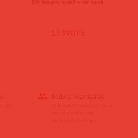
Bőr keskeny nyakörv karikával.
15 990 Ft
ás
Kedves kiszolgálás
elésnél
Több kedves női és férfi kolléga
vár üzletünkben akik
segítségedre lesznek.