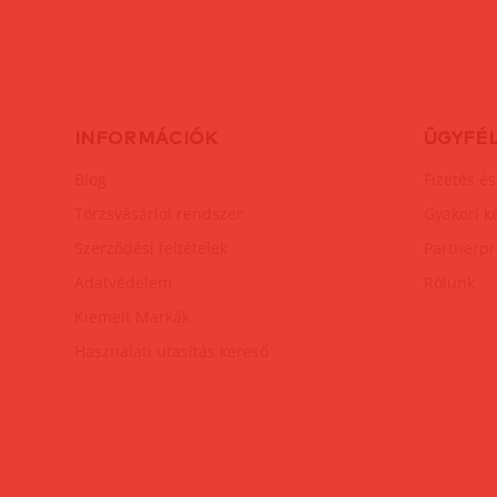
INFORMÁCIÓK
ÜGYFÉ
Blog
Fizetés és
Törzsvásárlói rendszer
Gyakori k
Szerződési feltételek
Partnerp
Adatvédelem
Rólunk
Kiemelt Márkák
Használati utasítás kereső