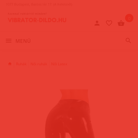
1077 Budapest, Baross tér 17. (A Keletinél)
0
MENÜ
Ruhák
Női ruhák
Női Latex