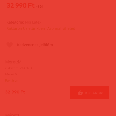
32 990 Ft
-tól
Kategória:
Női Latex
Raktáron Üzletünkben- Azonnal viheted
Kedvencnek jelölöm
Méret:M
cikkszám: 21456-3
Méret:M
Raktáron
32 990 Ft
KOSÁRBA!
Méret:L