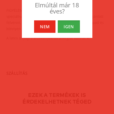
Elmúltál már 18
éves?
FIGYELEM: A latex ruhákat kizárólag latex ruhákhoz
speciálisan kifejlesztett púderrel vagy síkosítóval ajánlott
felvenni, mert egyéb esetben az anyag a bőrhöz tapad és
NEM
IGEN
könnyen elszakadhat.
A latex anyagra érzékenyeknél allergiát válthat ki.
SZÁLLÍTÁS
EZEK A TERMÉKEK IS
ÉRDEKELHETNEK TÉGED