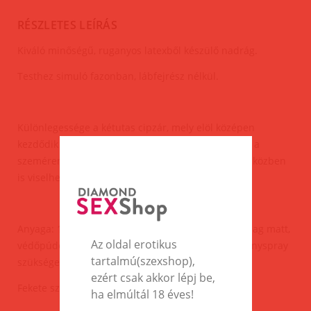
RÉSZLETES LEÍRÁS
Kiváló minőségű, ruganyos latexből készülő nadrág.
Testhez simuló fazonban, lábfejrész nélkül.
Különlegessége a kétutas cipzár, mely elöl középen
kezdődik és egészen hátul, a popsinál ér véget, így a
szeméremrész könnyedén szabaddá tehető, aktus közben
is viselhető.
Anyaga: 100% Latex, természetes gumi, mely gyárilag matt,
Az oldal erotikus
védőpúderrel van ellátva, felpolírozásához latex fényspray
tartalmú(szexshop),
szükséges.
ezért csak akkor lépj be,
Fekete színben.
ha elmúltál 18 éves!