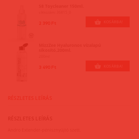
S8 Toycleaner 150ml.
cikkszám: 36815_0
KOSÁRBA!
2 390 Ft
MizzZee Hyaluronos vízalapú
síkosító,200ml.
200ml
KOSÁRBA!
3 490 Ft
RÉSZLETES LEÍRÁS
RÉSZLETES LEÍRÁS
Andro Extender-pénisznyújtó szett.