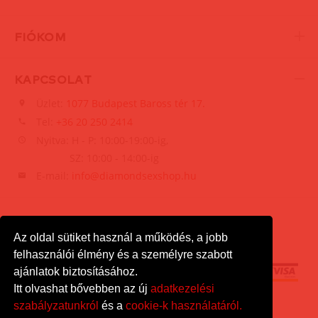
FIÓKOM
KAPCSOLAT
Üzlet:
1077 Budapest Baross tér 17.
Tel:
+36 20 250 2414
Nyitva: H - P: 10:00-19:00-ig,
SZ: 10:00 - 14:00-ig
E-mail:
info@diamondsexshop.hu
Az oldal sütiket használ a működés, a jobb
felhasználói élmény és a személyre szabott
ajánlatok biztosításához.
Itt olvashat bővebben az új
adatkezelési
szabályzatunkról
és a
cookie-k használatáról.
DiamondSexshop
© 2026.
Minden jog fenntartva.