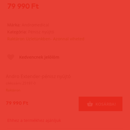
79 990 Ft
Márka:
Andromedical
Kategória:
Pénisz nyújtó
Raktáron Üzletünkben- Azonnal viheted
Kedvencnek jelölöm
Andro Extender-pénisz nyújtó
cikkszám: 25197-0
Raktáron
79 990 Ft
KOSÁRBA!
Ehhez a termékhez ajánljuk