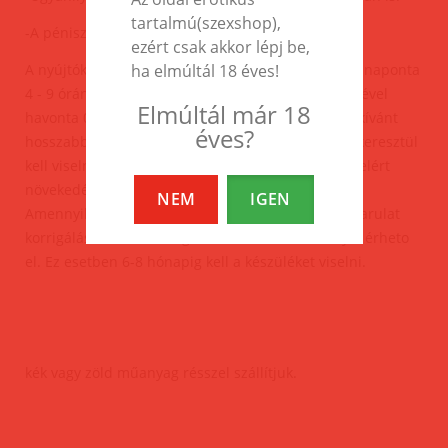
tartalmú(szexshop),
-A pénisz kb. 1 cm-el szélesebb lesz.
ezért csak akkor lépj be,
ha elmúltál 18 éves!
A nyújtókészüléket a pénisz nyugalmi állapotában naponta
4 - 9 órán keresztül kell viselni. A szerkezet viselésével
Elmúltál már 18
havonta 0.5cm hosszabbodás érheto el. Az elérni kívánt
éves?
hosszabbodás mértékétol függoen 4 - 6 hónapon keresztül
kell viselni a készüléket. A kezelés befejeztével az elért
növekedés az egész hátralévő életben megmarad.
NEM
IGEN
Amennyiben a kezelés a pénisz elhajlás vagy kanyarulat
korrigálását célozza meg, az 70% -os eredménnyel érheto
el. Ez esetben 6-8 hónapig kell a készüléket viselni.
kék vagy zöld műanyag résszel szállítjuk.