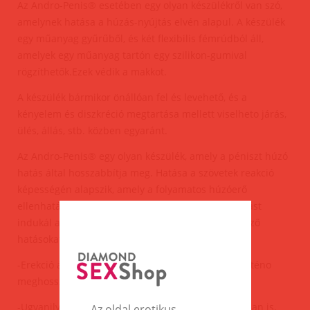
Az Andro-Penis® esetében egy olyan készülékről van szó,
amelynek hatása a húzás-nyújtás elvén alapul. A készülék
egy műanyag gyűrűből, és két flexibilis fémrúdból áll,
amelyek egy műanyag tartón egy szilikon-gumival
rögzíthetők.Ezek védik a makkot.
A készülék bármikor önállóan fel és levehető, és a
kényelem és diszkréció megtartása mellett viselheto járás,
ülés, állás, stb. közben egyaránt.
Az Andro-Penis® egy olyan készülék, amely a péniszt húzó
hatás által hosszabbítja meg. Hatása a szövetek reakció
képességén alapszik, amely a folyamatos húzóerő
ellenhatásaként jön létre. Ez a húzóerő sejtosztódást
indukál a szövetben. A pénisznövekedés a következő
hatásokat hozza létre:
-Erekció állapotában a pénisz tartós 3 - 5 cm-el történo
meghosszabbodása.
-Ugyanilyen mértékű növekedés nyugalmi állapotban is.
Az oldal erotikus