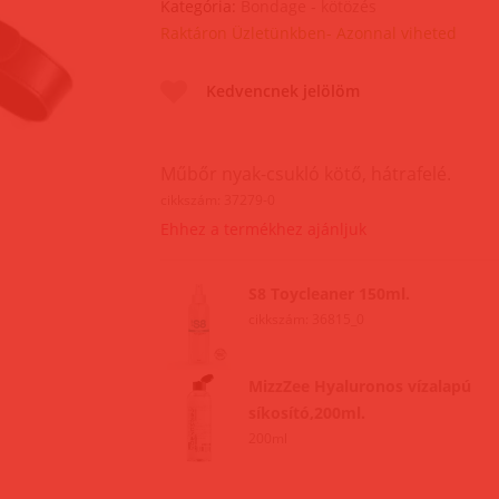
Kategória:
Bondage - kötözés
Raktáron Üzletünkben- Azonnal viheted
Kedvencnek jelölöm
Műbőr nyak-csukló kötő, hátrafelé.
cikkszám: 37279-0
Ehhez a termékhez ajánljuk
S8 Toycleaner 150ml.
cikkszám: 36815_0
MizzZee Hyaluronos vízalapú
síkosító,200ml.
200ml