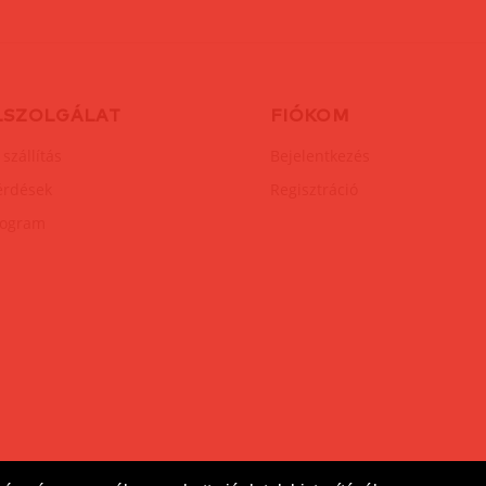
LSZOLGÁLAT
FIÓKOM
 szállítás
Bejelentkezés
érdések
Regisztráció
rogram