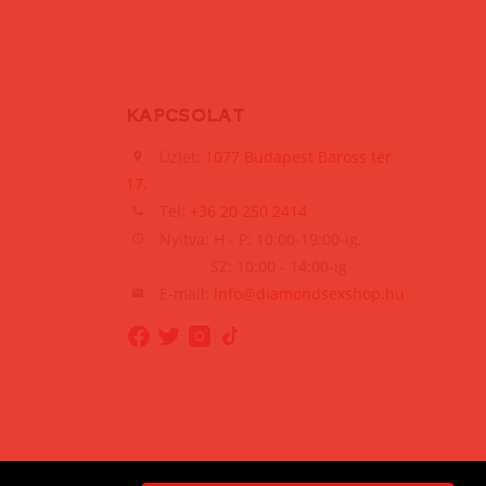
KAPCSOLAT
Üzlet:
1077 Budapest Baross tér
17.
Tel:
+36 20 250 2414
Nyitva: H - P: 10:00-19:00-ig,
SZ: 10:00 - 14:00-ig
E-mail:
info@diamondsexshop.hu