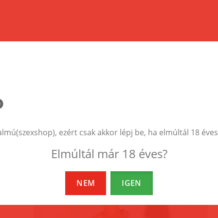
EZEK A TERMÉKEK IS ÉRDEKELHETNEK 
almú(szexshop), ezért csak akkor lépj be, ha elmúltál 18 éves
Elmúltál már 18 éves?
NEM
IGEN