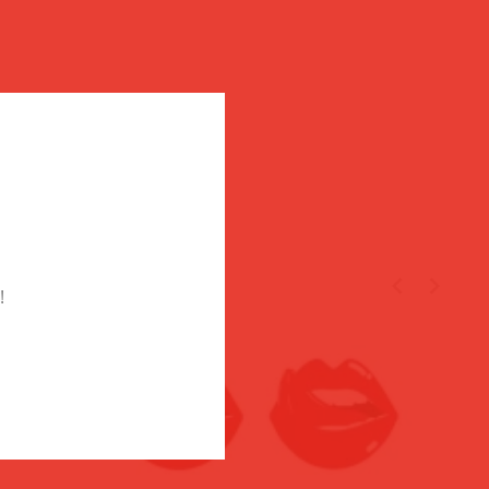
TÉGED
!