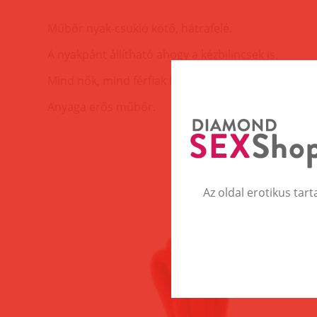
Műbőr nyak-csukló kötő, hátrafelé.
A nyakpánt állítható ahogy a kézbilincsek is.
Mind nők, mind férfiak használhatják.
Anyaga erős műbőr.
Az oldal erotikus tart