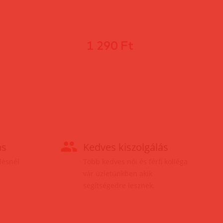
1 290 Ft
ás
Kedves kiszolgálás
elésnél
Több kedves női és férfi kolléga
vár üzletünkben akik
segítségedre lesznek.