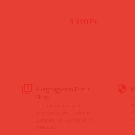
3 990 Ft
A legnagyobb Erotic
M
Shop
Fe
do
Üzletünk a legnagyobb
Kf
Magyarországon, 3 szinten!
va
Budapest 1077,Baross tér 17.
(Keletinél)