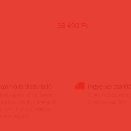
58 490 Ft
aximális diszkréció
Ingyenes szállít
ladás jelölés nélküli karton
25.000 Ft feletti rend
bozban. Feladó: Diamond 99
ingyenes a szállítás!
t., senki nem tudja meg mi
n a dobozban!