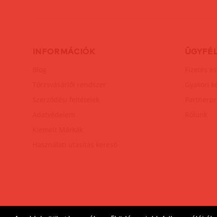
INFORMÁCIÓK
ÜGYFÉ
Blog
Fizetés és
Törzsvásárlói rendszer
Gyakori k
Szerződési feltételek
Partnerp
Adatvédelem
Rólunk
Kiemelt Márkák
Használati utasítás kereső