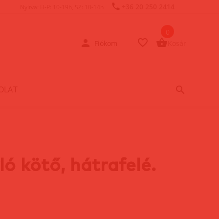
+36 20 250 2414
Nyitva: H-P: 10-19h, SZ: 10-14h
0
Fiókom
Kosár
OLAT
ó kötő, hátrafelé.