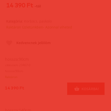
14 390 Ft
-tól
Kategória:
Korbács, paskoló
Raktáron Üzletünkben- Azonnal viheted
Kedvencnek jelölöm
hossza:90cm
cikkszám: 23467-0
hossza:90cm
Raktáron
14 390 Ft
KOSÁRBA!
hossza:140cm