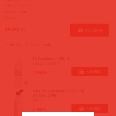
cikkszám: 23467-1
hossza:140cm
Raktáron
19 390 Ft
KOSÁRBA!
Ehhez a termékhez ajánljuk
S8 Toycleaner 150ml.
cikkszám: 36815_0
KOSÁRBA!
2 390 Ft
MizzZee Hyaluronos vízalapú
síkosító,200ml.
200ml
KOSÁRBA!
3 490 Ft