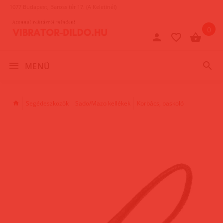
1077 Budapest, Baross tér 17. (A Keletinél)
0
MENÜ
Segédeszközök
Sado/Mazo kellékek
Korbács, paskoló