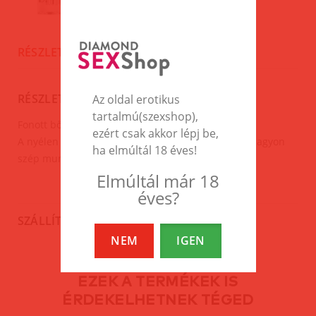
RÉSZLETES LEÍRÁS
RÉSZLETES LEÍRÁS
Az oldal erotikus
tartalmú(szexshop),
Fonott bőr ostor.
ezért csak akkor lépj be,
A nyélen lévő fonás végig megy az egész ostoron-nagyon
ha elmúltál 18 éves!
szép munka.
Elmúltál már 18
éves?
SZÁLLÍTÁS
NEM
IGEN
EZEK A TERMÉKEK IS
ÉRDEKELHETNEK TÉGED