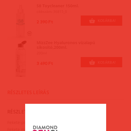
S8 Toycleaner 150ml.
cikkszám: 36815_0
KOSÁRBA!
2 390 Ft
MizzZee Hyaluronos vízalapú
síkosító,200ml.
200ml
KOSÁRBA!
3 490 Ft
RÉSZLETES LEÍRÁS
RÉSZLETES LEÍRÁS
Fekete-piros korbács.
Fekete műbőr piros varrással.