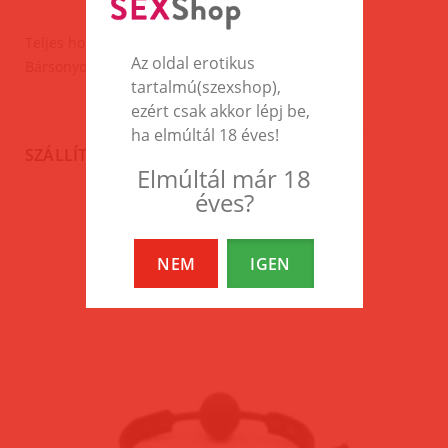
Teljes hossza:46cm(csapó hossza:30cm).
Az oldal erotikus
Bársonyos tapintású nyél fogantyúval.
tartalmú(szexshop),
ezért csak akkor lépj be,
ha elmúltál 18 éves!
SZÁLLÍTÁS
Elmúltál már 18
éves?
EZEK A TERMÉKEK IS
NEM
IGEN
ÉRDEKELHETNEK TÉGED