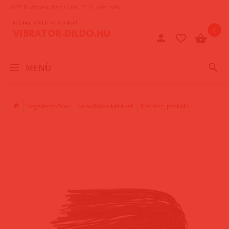
1077 Budapest, Baross tér 17. (A Keletinél)
0
MENÜ
Segédeszközök
Sado/Mazo kellékek
Korbács, paskoló