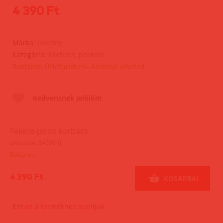
4 390 Ft
Márka:
Lovetoy
Kategória:
Korbács, paskoló
Raktáron Üzletünkben- Azonnal viheted
Kedvencnek jelölöm
Fekete-piros korbács.
cikkszám: 34593-0
Raktáron
4 390 Ft
KOSÁRBA!
Ehhez a termékhez ajánljuk