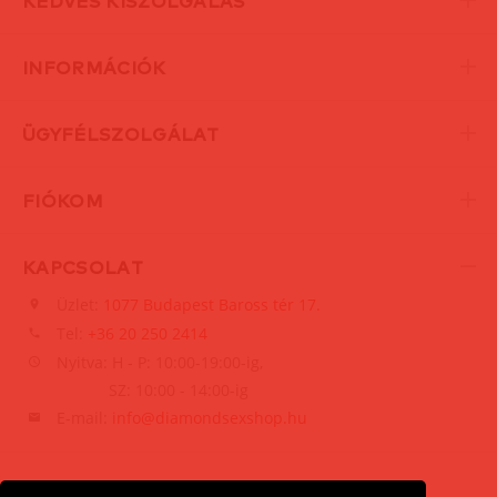
KEDVES KISZOLGÁLÁS
INFORMÁCIÓK
ÜGYFÉLSZOLGÁLAT
FIÓKOM
KAPCSOLAT
Üzlet:
1077 Budapest Baross tér 17.
Tel:
+36 20 250 2414
Nyitva: H - P: 10:00-19:00-ig,
SZ: 10:00 - 14:00-ig
E-mail:
info@diamondsexshop.hu