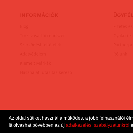
INFORMÁCIÓK
ÜGYFÉ
Blog
Fizetés és
Törzsvásárlói rendszer
Gyakori k
Szerződési feltételek
Partnerp
Adatvédelem
Rólunk
Kiemelt Márkák
Használati utasítás kereső
Az oldal sütiket használ a működés, a jobb felhasználói él
DiamondSexshop
© 2026.
Minden jog fenntartva.
Itt olvashat bővebben az új
adatkezelési szabályzatunkról
é