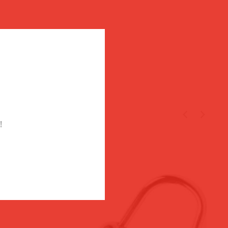
TÉGED
!