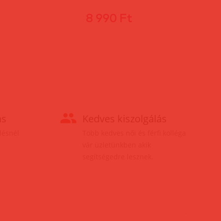
8 990 Ft
ás
Kedves kiszolgálás
elésnél
Több kedves női és férfi kolléga
vár üzletünkben akik
segítségedre lesznek.