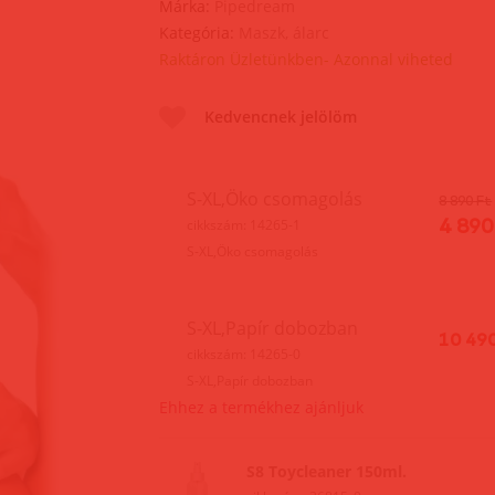
Márka:
Pipedream
Kategória:
Maszk, álarc
Raktáron Üzletünkben- Azonnal viheted
Kedvencnek jelölöm
S-XL,Öko csomagolás
8 890 Ft
4 890
cikkszám: 14265-1
S-XL,Öko csomagolás
S-XL,Papír dobozban
10 49
cikkszám: 14265-0
S-XL,Papír dobozban
Ehhez a termékhez ajánljuk
S8 Toycleaner 150ml.