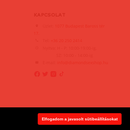
KAPCSOLAT
Üzlet:
1077 Budapest Baross tér
17.
Tel:
+36 20 250 2414
Nyitva: H - P: 10:00-19:00-ig,
SZ: 10:00 - 14:00-ig
E-mail:
info@diamondsexshop.hu
Elfogadom a javasolt sütibeállításokat