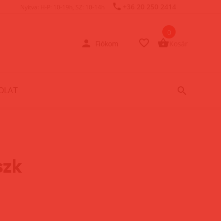
+36 20 250 2414
Nyitva: H-P: 10-19h, SZ: 10-14h
0
Fiókom
Kosár
OLAT
zk