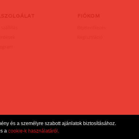
LSZOLGÁLAT
FIÓKOM
 szállítás
Bejelentkezés
érdések
Regisztráció
rogram
mény és a személyre szabott ajánlatok biztosításához.
s a
cookie-k használatáról.