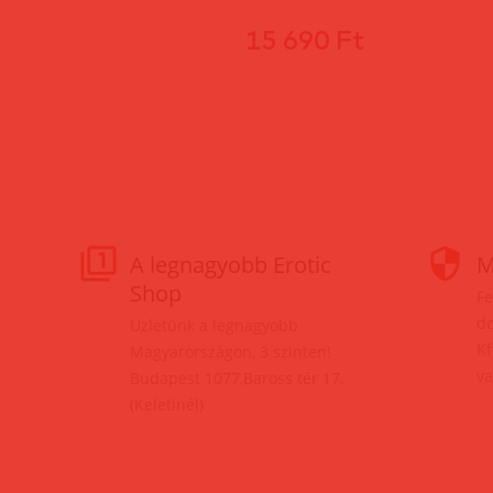
15 690 Ft
A legnagyobb Erotic
M
Shop
Fe
do
Üzletünk a legnagyobb
Kf
Magyarországon, 3 szinten!
va
Budapest 1077,Baross tér 17.
(Keletinél)