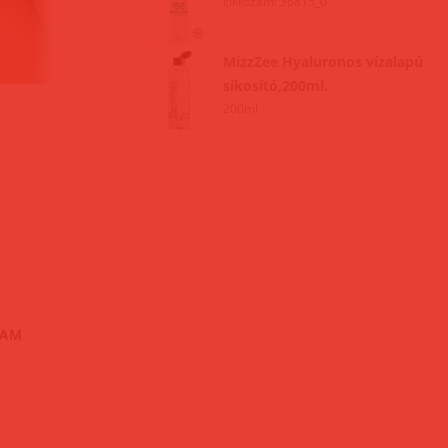
cikkszám: 36815_0
MizzZee Hyaluronos vízalapú
síkosító,200ml.
200ml
EAM