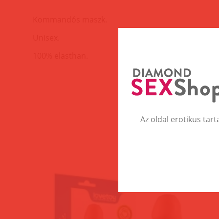
Kommandós maszk.
Unisex.
100% elasthan.
Az oldal erotikus tart