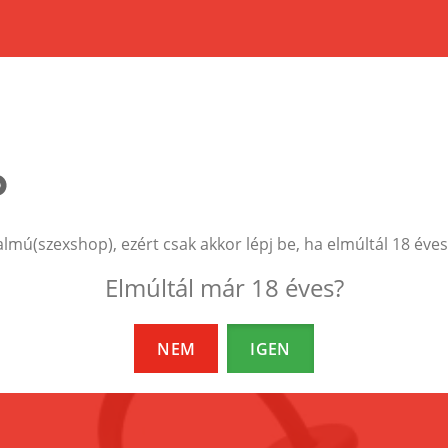
EZEK A TERMÉKEK IS ÉRDEKELHETNEK 
almú(szexshop), ezért csak akkor lépj be, ha elmúltál 18 éves
Elmúltál már 18 éves?
NEM
IGEN