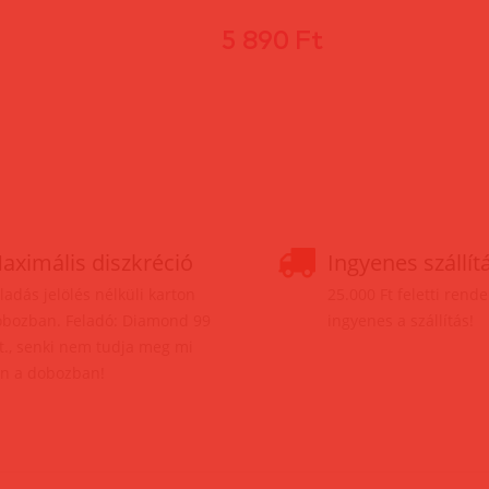
5 890 Ft
aximális diszkréció
Ingyenes szállít
ladás jelölés nélküli karton
25.000 Ft feletti rend
bozban. Feladó: Diamond 99
ingyenes a szállítás!
t., senki nem tudja meg mi
n a dobozban!