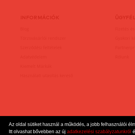
INFORMÁCIÓK
ÜGYFÉ
Blog
Fizetés és
Törzsvásárlói rendszer
Gyakori k
Szerződési feltételek
Partnerp
Adatvédelem
Rólunk
Kiemelt Márkák
Használati utasítás kereső
Az oldal sütiket használ a működés, a jobb felhasználói él
DiamondSexshop
© 2026.
Minden jog fenntartva.
Itt olvashat bővebben az új
adatkezelési szabályzatunkról
é