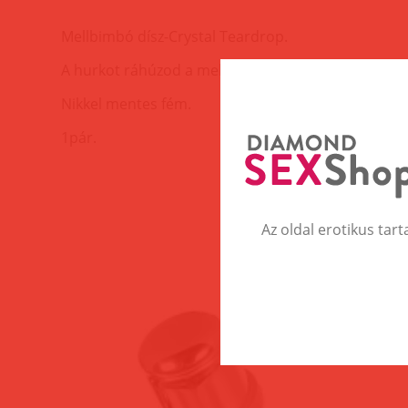
Mellbimbó dísz-Crystal Teardrop.
A hurkot ráhúzod a mellbimbóra.
Nikkel mentes fém.
1pár.
Az oldal erotikus tart