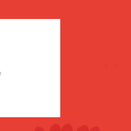
TÉGED
!