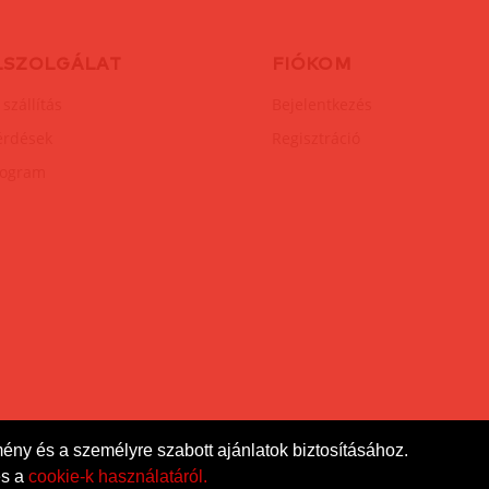
LSZOLGÁLAT
FIÓKOM
 szállítás
Bejelentkezés
érdések
Regisztráció
rogram
mény és a személyre szabott ajánlatok biztosításához.
s a
cookie-k használatáról.