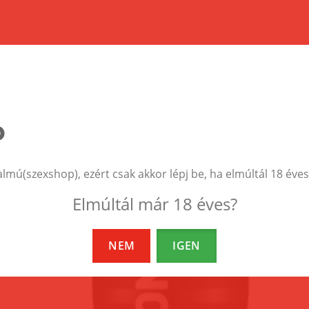
EZEK A TERMÉKEK IS ÉRDEKELHETNEK 
almú(szexshop), ezért csak akkor lépj be, ha elmúltál 18 éves
Elmúltál már 18 éves?
NEM
IGEN