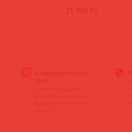
21 990 Ft
A legnagyobb Erotic
M
Shop
Fe
do
Üzletünk a legnagyobb
Kf
Magyarországon, 3 szinten!
va
Budapest 1077,Baross tér 17.
(Keletinél)