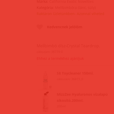
Márka:
California Exotic Novelties
Kategória:
Mellbimbóra (lánc, súly)
Raktáron Üzletünkben- Azonnal viheted
Kedvencnek jelölöm
Mellbimbó dísz-Crystal Teardrop.
cikkszám: 38779-0
Ehhez a termékhez ajánljuk
S8 Toycleaner 150ml.
cikkszám: 36815_0
MizzZee Hyaluronos vízalapú
síkosító,200ml.
200ml