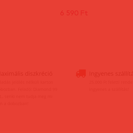
6 590 Ft
aximális diszkréció
Ingyenes szállít
ladás jelölés nélküli karton
25.000 Ft feletti rend
bozban. Feladó: Diamond 99
ingyenes a szállítás!
t., senki nem tudja meg mi
n a dobozban!