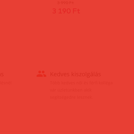
3 990 Ft
3 190 Ft
ás
Kedves kiszolgálás
elésnél
Több kedves női és férfi kolléga
vár üzletünkben akik
segítségedre lesznek.