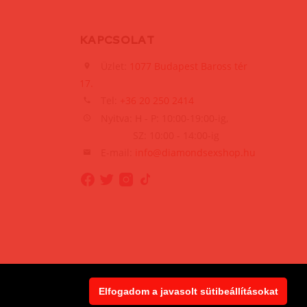
KAPCSOLAT
Üzlet:
1077 Budapest Baross tér
17.
Tel:
+36 20 250 2414
Nyitva: H - P: 10:00-19:00-ig,
SZ: 10:00 - 14:00-ig
E-mail:
info@diamondsexshop.hu
Elfogadom a javasolt sütibeállításokat