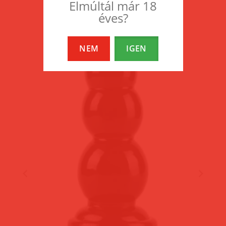
Elmúltál már 18
éves?
NEM
IGEN