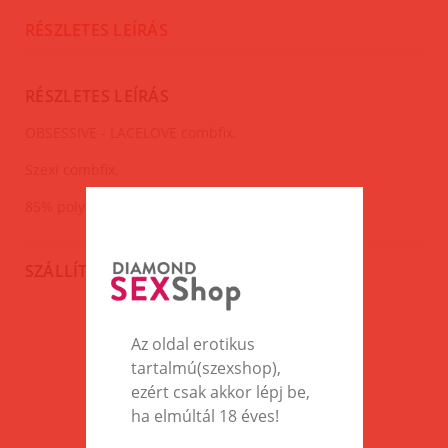
RÉSZLETES LEÍRÁS
RÉSZLETES LEÍRÁS
OBSESSIVE - LACELOVE combfix.
Szexi combfix.
85% polyamide, 15% elastane
SZÁLLÍTÁS
Az oldal erotikus
EZEK A TERMÉKEK IS
tartalmú(szexshop),
ÉRDEKELHETNEK TÉGED
ezért csak akkor lépj be,
ha elmúltál 18 éves!