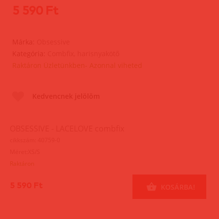
5 590 Ft
Márka:
Obsessive
Kategória:
Combfix, harisnyakötő
Raktáron Üzletünkben- Azonnal viheted
Kedvencnek jelölöm
OBSESSIVE - LACELOVE combfix
cikkszám: 40759-0
Méret:XS/S
Raktáron
5 590 Ft
KOSÁRBA!