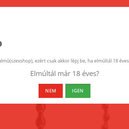
EZEK A TERMÉKEK IS ÉRDEKELHETNEK 
almú(szexshop), ezért csak akkor lépj be, ha elmúltál 18 éves
Elmúltál már 18 éves?
NEM
IGEN