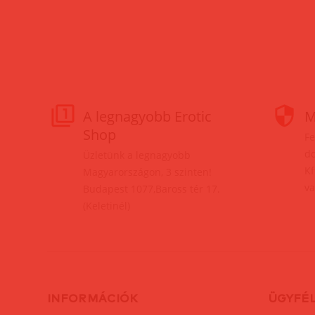
A legnagyobb Erotic
M
Shop
Fe
do
Üzletünk a legnagyobb
Kf
Magyarországon, 3 szinten!
va
Budapest 1077,Baross tér 17.
(Keletinél)
INFORMÁCIÓK
ÜGYFÉ