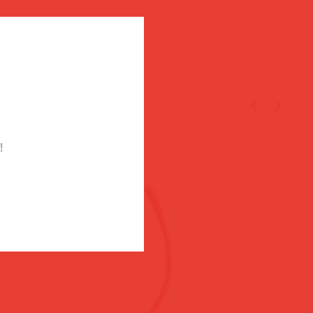
TÉGED
!