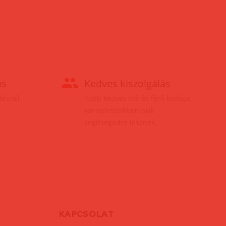
ás
Kedves kiszolgálás
elésnél
Több kedves női és férfi kolléga
vár üzletünkben akik
segítségedre lesznek.
KAPCSOLAT