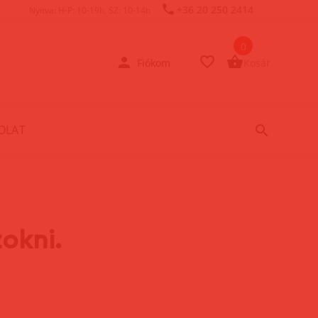
+36 20 250 2414
Nyitva: H-P: 10-19h, SZ: 10-14h
0
Fiókom
Kosár
OLAT
zokni.