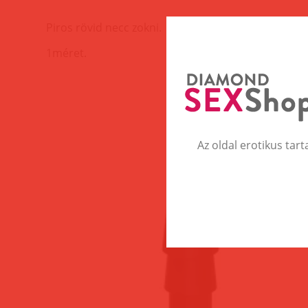
Piros rövid necc zokni.
1méret.
Az oldal erotikus tart