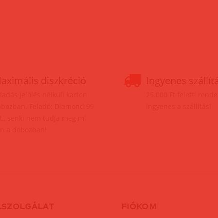
aximális diszkréció
Ingyenes szállít
ladás jelölés nélküli karton
25.000 Ft feletti rend
bozban. Feladó: Diamond 99
ingyenes a szállítás!
t., senki nem tudja meg mi
n a dobozban!
LSZOLGÁLAT
FIÓKOM