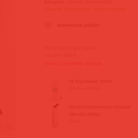
Kategória:
Combfix, harisnyakötő
Raktáron Üzletünkben- Azonnal viheted
Kedvencnek jelölöm
Piros rövid necc zokni.
cikkszám: 38842-0
Ehhez a termékhez ajánljuk
S8 Toycleaner 150ml.
cikkszám: 36815_0
MizzZee Hyaluronos vízalapú
síkosító,200ml.
200ml