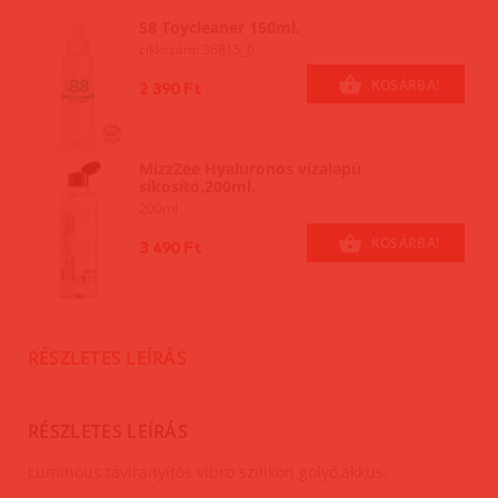
S8 Toycleaner 150ml.
cikkszám: 36815_0
KOSÁRBA!
2 390 Ft
MizzZee Hyaluronos vízalapú
síkosító,200ml.
200ml
KOSÁRBA!
3 490 Ft
RÉSZLETES LEÍRÁS
RÉSZLETES LEÍRÁS
Luminous távirányítós vibro szilikon golyó,akkus.