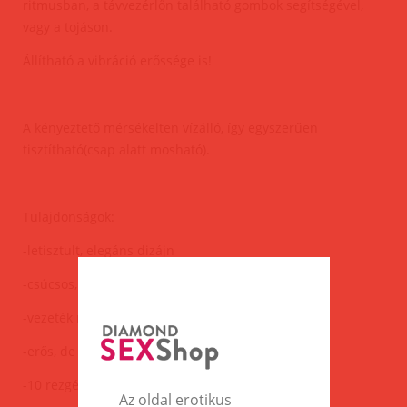
ritmusban, a távvezérlőn található gombok segítségével,
vagy a tojáson.
Állítható a vibráció erőssége is!
A kényeztető mérsékelten vízálló, így egyszerűen
tisztítható(csap alatt mosható).
Tulajdonságok:
-letisztult, elegáns dizájn
-csúcsos, tojás forma
-vezeték nélküli távvezérlő
-erős, de halk motor
-10 rezgésmód
Az oldal erotikus