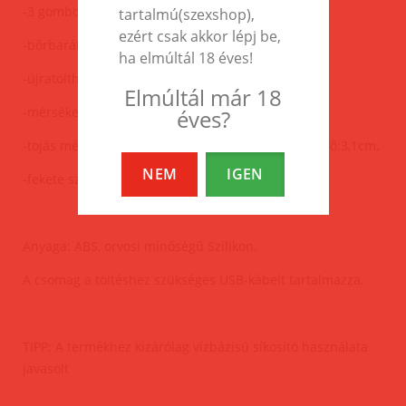
-3 gombos vezérlés
tartalmú(szexshop),
ezért csak akkor lépj be,
-bőrbarát anyag
ha elmúltál 18 éves!
-újratölthető akkumulátor
Elmúltál már 18
-mérsékelten vízálló, könnyen tisztítható kivitel
éves?
-tojás méretei:8cm hosszú(plusz a szár 7cm),átmérő:3,1cm.
NEM
IGEN
-fekete szín
Anyaga: ABS, orvosi minőségű Szilikon.
A csomag a töltéshez szükséges USB-kábelt tartalmazza.
TIPP: A termékhez kizárólag vízbázisú síkosító használata
javasolt