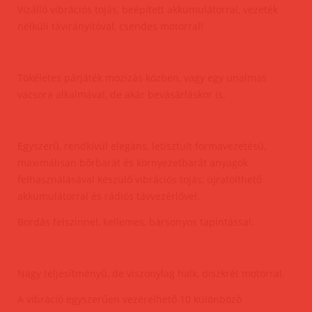
Vízálló vibrációs tojás, beépített akkumulátorral, vezeték
nélküli távirányítóval, csendes motorral!
Tökéletes párjáték mozizás közben, vagy egy unalmas
vacsora alkalmával, de akár bevásárláskor is.
Egyszerű, rendkívül elegáns, letisztult formavezetésű,
maximálisan bőrbarát és környezetbarát anyagok
felhasználásával készülő vibrációs tojás, újratölthető
akkumulátorral és rádiós távvezérlővel.
Bordás felszínnel, kellemes, bársonyos tapintással.
Nagy teljesítményű, de viszonylag halk, diszkrét motorral.
A vibráció egyszerűen vezérelhető 10 különböző