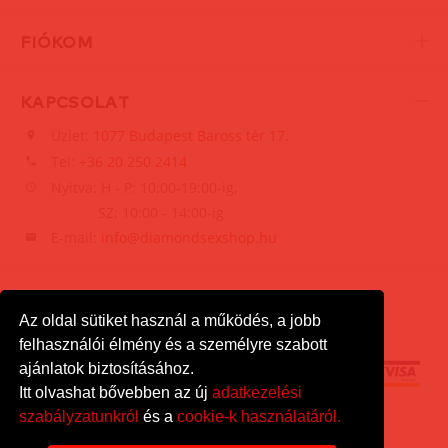
FIÓKOM
KAPCSOLAT
Üzlet:
1077 Budapest Baross tér 17.
Tel:
+36 20 250 2414
Nyitva: H - P: 10:00-19:00-ig,
SZ: 10:00 - 14:00-ig
E-mail:
info@diamondsexshop.hu
Az oldal sütiket használ a működés, a jobb
felhasználói élmény és a személyre szabott
ajánlatok biztosításához.
Itt olvashat bővebben az új
adatkezelési
szabályzatunkról
és a
cookie-k használatáról.
DiamondSexshop
© 2026.
Minden jog fenntartva.