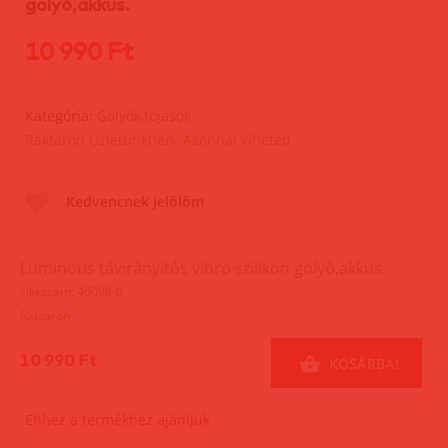
golyó,akkus.
10 990 Ft
Kategória:
Golyók,tojások
Raktáron Üzletünkben- Azonnal viheted
Kedvencnek jelölöm
Luminous távirányítós vibro szilikon golyó,akkus.
cikkszám: 40098-0
Raktáron
10 990 Ft
KOSÁRBA!
Ehhez a termékhez ajánljuk