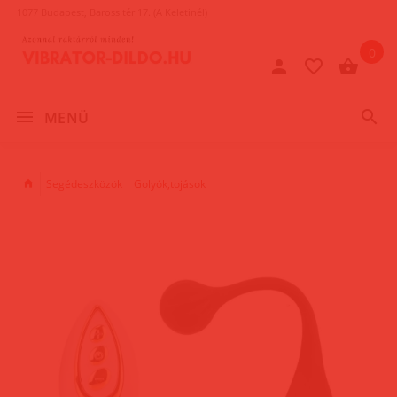
1077 Budapest, Baross tér 17. (A Keletinél)
0
MENÜ
Segédeszközök
Golyók,tojások