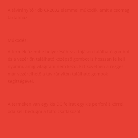
A távirányító 1db CR2032 elemmel működik, amit a csomag
tartalmaz.
Működés:
A termék üzembe helyezéséhez a tojáson található gombot
és a vezérlőn található középső gombot is hosszan le kell
nyomni, amíg világítani nem kezd. Ezt követően a rezgés
már vezérelhető a távirányítón található gombok
segítségével.
A terméken van egy kis DC felirat egy kis perforált körrel,
oda kell bedugni a töltő csatlakozót.