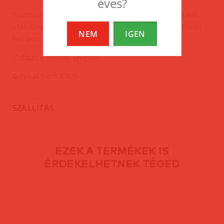
éves?
Tisztítása: minden használat előtt és minden használat
után langyos szappanos vízzel és segédeszköz tisztítóval
NEM
IGEN
kell lemosni.
Vízbázisú síkosító javasolt.
Golyó átmérő:3,3cm.
SZÁLLÍTÁS
EZEK A TERMÉKEK IS
ÉRDEKELHETNEK TÉGED