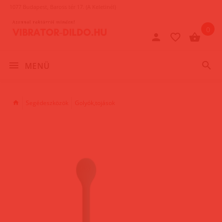
1077 Budapest, Baross tér 17. (A Keletinél)
0
MENÜ
Segédeszközök
Golyók,tojások