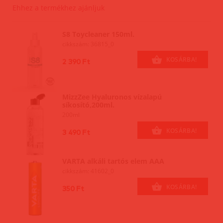
Ehhez a termékhez ajánljuk
S8 Toycleaner 150ml.
cikkszám: 36815_0
KOSÁRBA!
2 390 Ft
MizzZee Hyaluronos vízalapú
síkosító,200ml.
200ml
KOSÁRBA!
3 490 Ft
VARTA alkáli tartós elem AAA
cikkszám: 41602_0
KOSÁRBA!
350 Ft