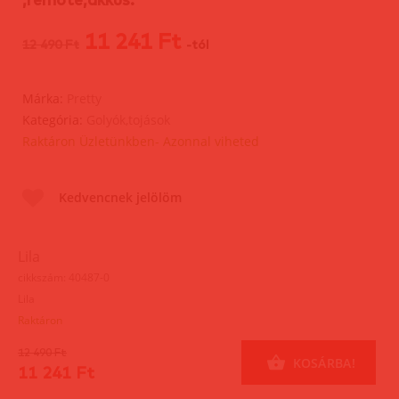
11 241 Ft
12 490 Ft
-tól
Márka:
Pretty
Kategória:
Golyók,tojások
Raktáron Üzletünkben- Azonnal viheted
Kedvencnek jelölöm
Lila
cikkszám: 40487-0
Lila
Raktáron
12 490 Ft
KOSÁRBA!
11 241 Ft