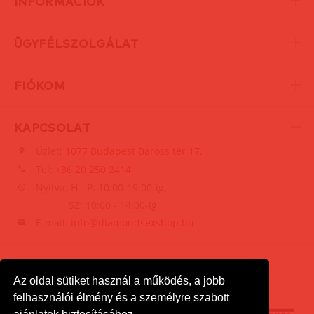
INFORMÁCIÓK
ÜGYFÉLSZOLGÁLAT
FIÓKOM
KAPCSOLAT
Üzlet:
1077 Budapest Baross tér 17.
Tel:
+36 20 250 2414
Nyitva: H - P: 10:00-19:00-ig,
SZ: 10:00 - 14:00-ig
E-mail:
info@diamondsexshop.hu
Az oldal sütiket használ a működés, a jobb
felhasználói élmény és a személyre szabott