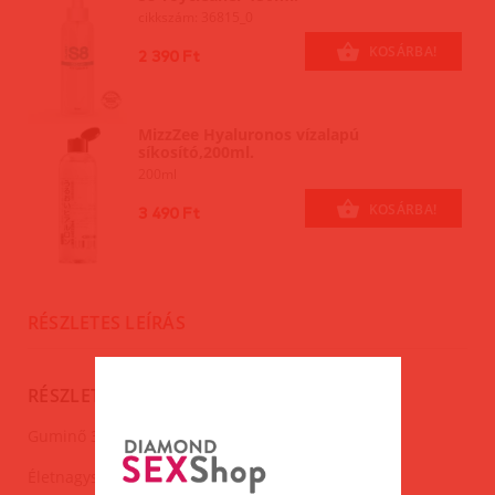
cikkszám: 36815_0
KOSÁRBA!
2 390 Ft
MizzZee Hyaluronos vízalapú
síkosító,200ml.
200ml
KOSÁRBA!
3 490 Ft
RÉSZLETES LEÍRÁS
RÉSZLETES LEÍRÁS
Guminő 3 nyílással.Vagina,anus,száj.
Életnagyságú.