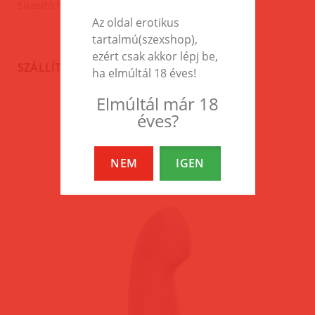
Síkosító használata ajánlott.
Az oldal erotikus
tartalmú(szexshop),
ezért csak akkor lépj be,
SZÁLLÍTÁS
ha elmúltál 18 éves!
Elmúltál már 18
éves?
EZEK A TERMÉKEK IS
ÉRDEKELHETNEK TÉGED
NEM
IGEN