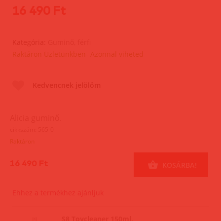
16 490 Ft
Kategória:
Guminő, férfi
Raktáron Üzletünkben- Azonnal viheted
Kedvencnek jelölöm
Alicia guminő.
cikkszám: 565-0
Raktáron
16 490 Ft
KOSÁRBA!
Ehhez a termékhez ajánljuk
S8 Toycleaner 150ml.