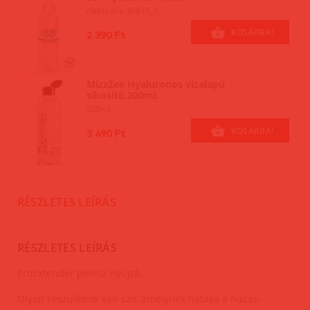
cikkszám: 36815_0
KOSÁRBA!
2 390 Ft
MizzZee Hyaluronos vízalapú
síkosító,200ml.
200ml
KOSÁRBA!
3 490 Ft
RÉSZLETES LEÍRÁS
RÉSZLETES LEÍRÁS
ProExtender pénisz nyújtó.
Olyan készülékről van szó, amelynek hatása a húzás-