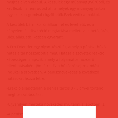
nyújtás elvén alapul. A készülék egy műanyag gyűrűből, és
két flexibilis fémrúdból áll, amelyek egy műanyag tartón
egy szilikon-gumival rögzíthetők.Ezek védik a makkot.
A készülék bármikor önállóan fel és levehető, és a
kényelem és diszkréció megtartása mellett viselhető járás,
ülés, állás, stb. közben egyaránt.
A Pro Extender egy olyan készülék, amely a péniszt húzó
hatás által hosszabbítja meg. Hatása a szövetek reakció
képességén alapszik, amely a folyamatos húzóerő
ellenhatásaként jön létre. Ez a húzóerő sejtosztódást
indukál a szövetben. A pénisznövekedés a következő
hatásokat hozza létre:
-Erekció állapotában a pénisz tartós 3 - 5 cm-el történő
meghosszabbodása.
-Ugyanilyen mértékű növekedés nyugalmi állapotban is.
-A pénisz kb. 1 cm-el szélesebb lesz.