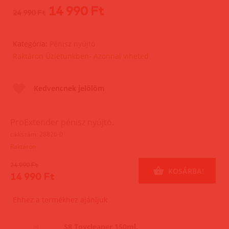
14 990 Ft
24 990 Ft
Kategória:
Pénisz nyújtó
Raktáron Üzletünkben- Azonnal viheted
Kedvencnek jelölöm
ProExtender pénisz nyújtó.
cikkszám: 28826-0
Raktáron
24 990 Ft
KOSÁRBA!
14 990 Ft
Ehhez a termékhez ajánljuk
S8 Toycleaner 150ml.