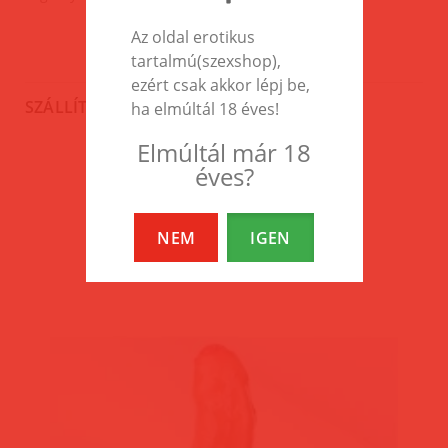
Az oldal erotikus
tartalmú(szexshop),
ezért csak akkor lépj be,
SZÁLLÍTÁS
ha elmúltál 18 éves!
Elmúltál már 18
éves?
EZEK A TERMÉKEK IS
ÉRDEKELHETNEK TÉGED
NEM
IGEN