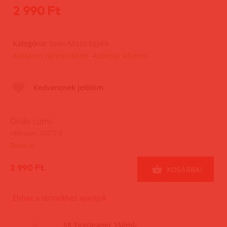
2 990 Ft
Kategória:
Sado/Mazo Egyéb
Raktáron Üzletünkben- Azonnal viheted
Kedvencnek jelölöm
Óriás cumi.
cikkszám: 32072-0
Raktáron
2 990 Ft
KOSÁRBA!
Ehhez a termékhez ajánljuk
S8 Toycleaner 150ml.