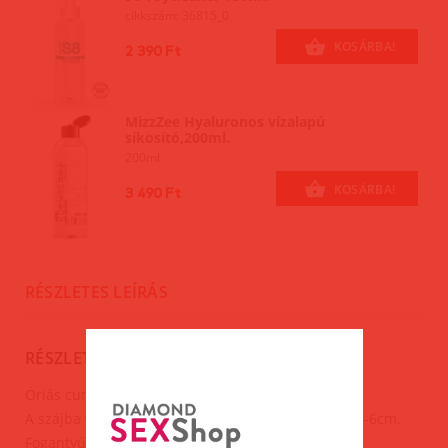
cikkszám: 36815_0
KOSÁRBA!
2 390 Ft
MizzZee Hyaluronos vízalapú
síkosító,200ml.
200ml
KOSÁRBA!
3 490 Ft
RÉSZLETES LEÍRÁS
RÉSZLETES LEÍRÁS
Óriás cumi.
A szájba vehető rész méretei:hossz:10cm.átmérő:2-6cm.
Fogantyúval és madzaggal.