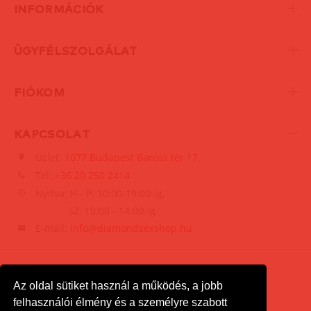
INFORMÁCIÓK
ÜGYFÉLSZOLGÁLAT
FIÓKOM
KAPCSOLAT
Üzlet:
1077 Budapest Baross tér 17.
Tel:
+36 20 250 2414
Nyitva: H - P: 10:00-19:00-ig,
SZ: 10:00 - 14:00-ig
E-mail:
info@diamondsexshop.hu
Az oldal sütiket használ a működés, a jobb
felhasználói élmény és a személyre szabott