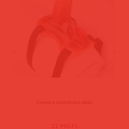
Combra csatolható dildó
21 990 Ft