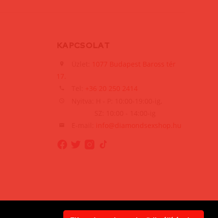
KAPCSOLAT
Üzlet:
1077 Budapest Baross tér
17.
Tel:
+36 20 250 2414
Nyitva: H - P: 10:00-19:00-ig,
SZ: 10:00 - 14:00-ig
E-mail:
info@diamondsexshop.hu