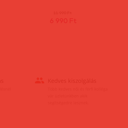
11 990 Ft
6 990 Ft
ás
Kedves kiszolgálás
elésnél
Több kedves női és férfi kolléga
vár üzletünkben akik
segítségedre lesznek.