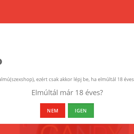
EZEK A TERMÉKEK IS ÉRDEKELHETNEK 
almú(szexshop), ezért csak akkor lépj be, ha elmúltál 18 éves
Elmúltál már 18 éves?
NEM
IGEN