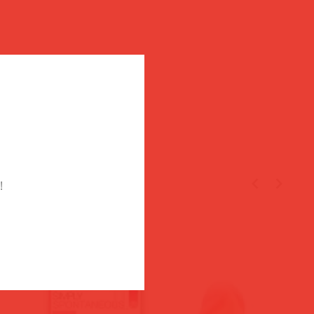
TÉGED
!