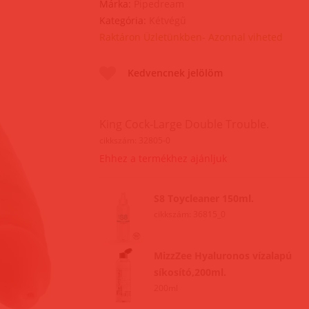
Márka:
Pipedream
Kategória:
Kétvégű
Raktáron Üzletünkben- Azonnal viheted
Kedvencnek jelölöm
King Cock-Large Double Trouble.
cikkszám: 32805-0
Ehhez a termékhez ajánljuk
S8 Toycleaner 150ml.
cikkszám: 36815_0
MizzZee Hyaluronos vízalapú
síkosító,200ml.
200ml