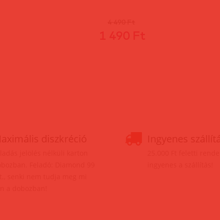
4 490 Ft
1 490 Ft
aximális diszkréció
Ingyenes szállít
ladás jelölés nélküli karton
25.000 Ft feletti rend
bozban. Feladó: Diamond 99
ingyenes a szállítás!
t., senki nem tudja meg mi
n a dobozban!