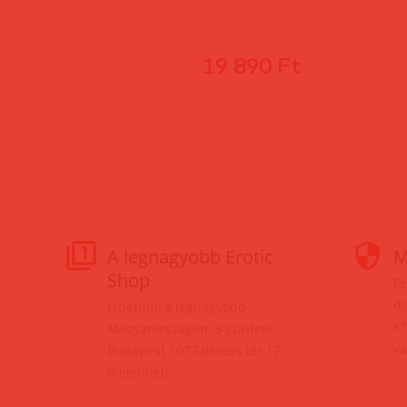
19 890 Ft
A legnagyobb Erotic
M
Shop
Fe
do
Üzletünk a legnagyobb
Kf
Magyarországon, 3 szinten!
va
Budapest 1077,Baross tér 17.
(Keletinél)