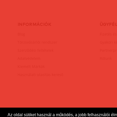
INFORMÁCIÓK
ÜGYFÉ
Blog
Fizetés és
Törzsvásárlói rendszer
Gyakori k
Szerződési feltételek
Partnerp
Adatvédelem
Rólunk
Kiemelt Márkák
Használati utasítás kereső
Az oldal sütiket használ a működés, a jobb felhasználói él