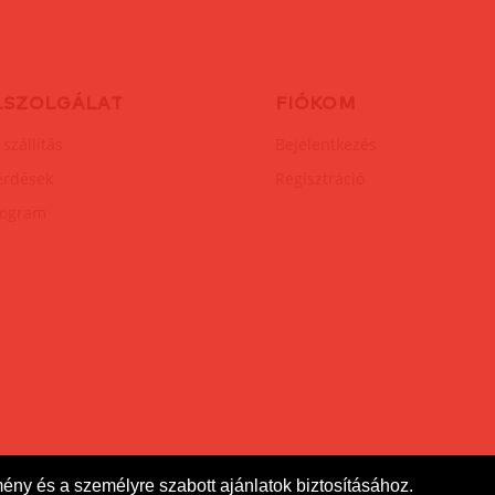
LSZOLGÁLAT
FIÓKOM
 szállítás
Bejelentkezés
érdések
Regisztráció
rogram
mény és a személyre szabott ajánlatok biztosításához.