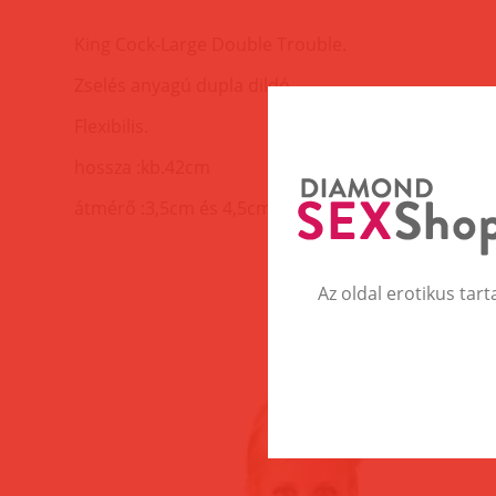
King Cock-Large Double Trouble.
Zselés anyagú dupla dildó.
Flexibilis.
hossza :kb.42cm
átmérő :3,5cm és 4,5cm
Az oldal erotikus tart