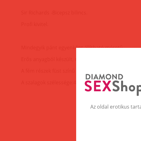
Sir Richards -Bicepsz bilincs.
Profi kivitel.
Mindegyik pánt egyenként állítható méretű.
Erős anyagból készült, nem szakad. 100% polyamid
A fém részek füst színű fémből készültek(masszív).
A szalagok szélessége:4cm.
Az oldal erotikus tart