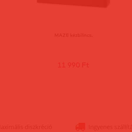
MAZE kézbilincs.
11 990 Ft
aximális diszkréció
Ingyenes szállít