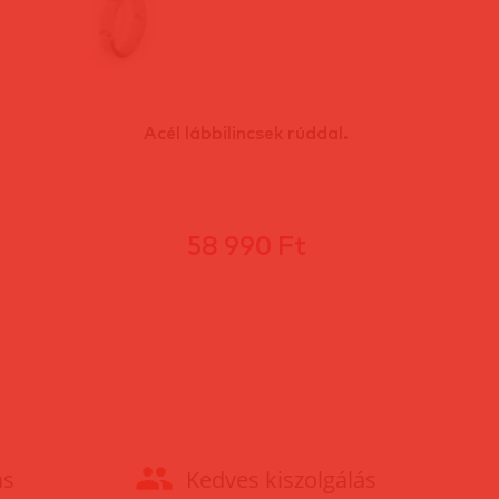
Acél lábbilincsek rúddal.
58 990 Ft
ás
Kedves kiszolgálás