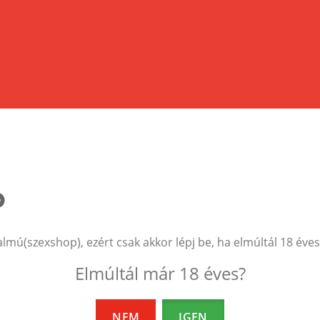
.
almú(szexshop), ezért csak akkor lépj be, ha elmúltál 18 éves
Elmúltál már 18 éves?
EZEK A TERMÉKEK IS ÉRDEKELHETNEK 
NEM
IGEN