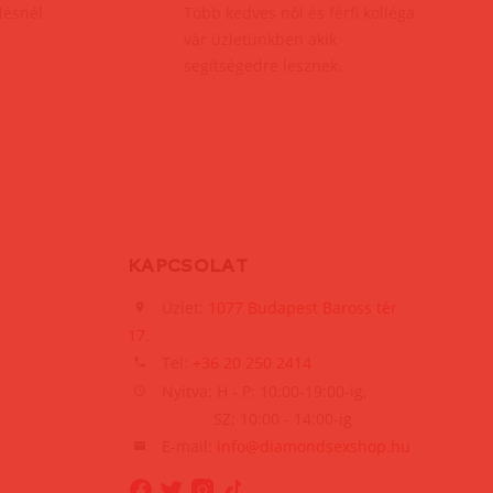
elésnél
Több kedves női és férfi kolléga
vár üzletünkben akik
segítségedre lesznek.
KAPCSOLAT
Üzlet:
1077 Budapest Baross tér
17.
Tel:
+36 20 250 2414
Nyitva: H - P: 10:00-19:00-ig,
SZ: 10:00 - 14:00-ig
E-mail:
info@diamondsexshop.hu