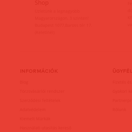
Shop
Fe
do
Üzletünk a legnagyobb
Kf
Magyarországon, 3 szinten!
va
Budapest 1077,Baross tér 17.
(Keletinél)
INFORMÁCIÓK
ÜGYFÉ
Blog
Fizetés és
Törzsvásárlói rendszer
Gyakori k
Szerződési feltételek
Partnerp
Adatvédelem
Rólunk
Kiemelt Márkák
Használati utasítás kereső