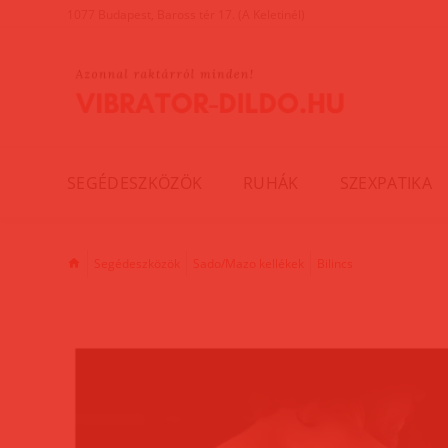
1077 Budapest, Baross tér 17. (A Keletinél)
SEGÉDESZKÖZÖK
RUHÁK
SZEXPATIKA
Segédeszközök
Sado/Mazo kellékek
Bilincs