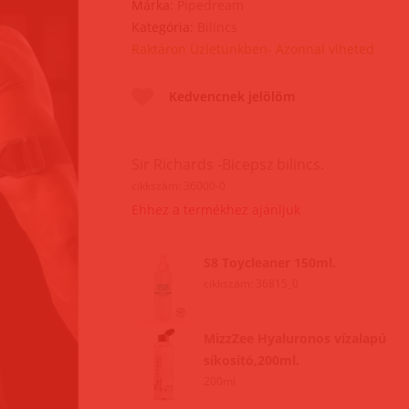
Márka:
Pipedream
Kategória:
Bilincs
Raktáron Üzletünkben- Azonnal viheted
Kedvencnek jelölöm
Sir Richards -Bicepsz bilincs.
cikkszám: 36000-0
Ehhez a termékhez ajánljuk
S8 Toycleaner 150ml.
cikkszám: 36815_0
MizzZee Hyaluronos vízalapú
síkosító,200ml.
200ml