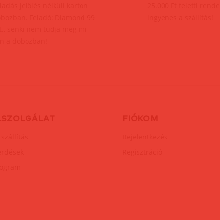
ladás jelölés nélküli karton
25.000 Ft feletti rend
bozban. Feladó: Diamond 99
ingyenes a szállítás!
t., senki nem tudja meg mi
n a dobozban!
LSZOLGÁLAT
FIÓKOM
 szállítás
Bejelentkezés
érdések
Regisztráció
rogram